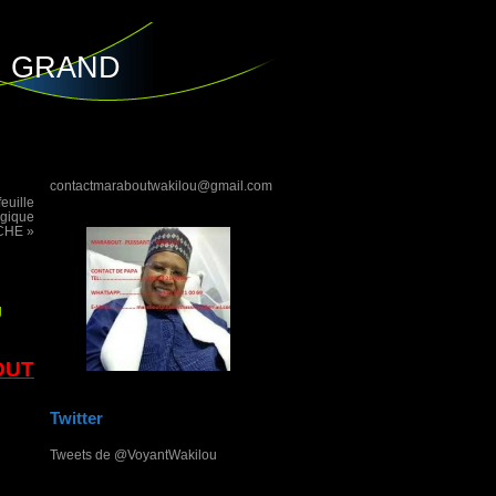
U GRAND
contactmaraboutwakilou@gmail.com
euille
agique
CHE »
U
OUT
Twitter
Tweets de @VoyantWakilou