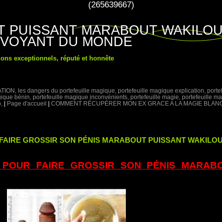
(265639667)
ET PUISSANT MARABOUT WAKILO
 VOYANT DU MONDE
ons exceptionnels, réputé et honnête
les dangers du portefeuille magique, portefeuille magique explication, portef
que bénin, portefeuille magique inconvénients, portefeuille magie, portefeuille m
,
|
Page d'accueil
|
COMMENT RÉCUPÉRER MON EX GRACE A LA MAGIE BLAN
AIRE GROSSIR SON PÉNIS MARABOUT PUISSANT WAKILO
POUR FAIRE GROSSIR SON PÉNIS MARAB