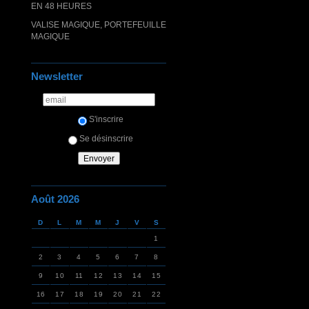
EN 48 HEURES
VALISE MAGIQUE, PORTEFEUILLE
MAGIQUE
Newsletter
S'inscrire
Se désinscrire
Août 2026
D
L
M
M
J
V
S
1
2
3
4
5
6
7
8
9
10
11
12
13
14
15
16
17
18
19
20
21
22