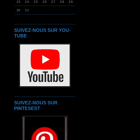
23
24
25
26
27
28
29
30
31
SUIVEZ-NOUS SUR YOU-
TUBE
SUIVEZ-NOUS SUR
PINTESEST