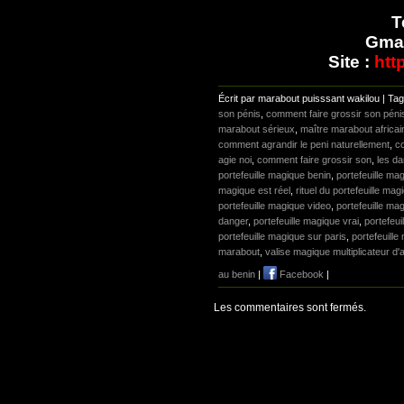
T
Gmai
Site :
htt
Écrit par marabout puisssant wakilou | Ta
son pénis
,
comment faire grossir son péni
marabout sérieux
,
maître marabout africai
comment agrandir le peni naturellement
,
c
agie noi
,
comment faire grossir son
,
les da
portefeuille magique benin
,
portefeuille ma
magique est réel
,
rituel du portefeuille mag
portefeuille magique video
,
portefeuille ma
danger
,
portefeuille magique vrai
,
portefeu
portefeuille magique sur paris
,
portefeuille
marabout
,
valise magique multiplicateur d'
au benin
|
Facebook
|
Les commentaires sont fermés.