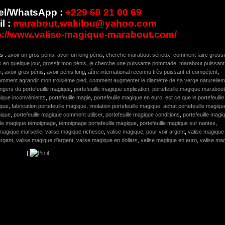
el/WhatsApp :
+229 68 21 00 69
l :
marabout.wakilou@yahoo.com
p://www.valise-magique-marabout.com/
gs :
avoir un gros pénis
,
avoir un long pénis
,
cherche marabout sérieux
,
comment faire grossi
s en quelque jour
,
grossir mon pénis
,
je cherche une puissante pommade
,
marabout puissant
n
,
avoir gros pénis
,
avoir pénis long
,
aître international reconnu très puissant et compétent
,
omment agrandir mon troisième pied
,
comment augmenter le diamètre de sa verge naturellem
ngers du portefeuille magique
,
portefeuille magique explication
,
portefeuille magique marabout
gique inconvénients
,
portefeuille magie
,
portefeuille magique en euro
,
est ce que le portefeuille
ique
,
fabrication portefeuille magique
,
imolation portefeuille magique
,
achat portefeuille magiqu
gique
,
portefeuille magique comment utiliser
,
portefeuille magique conditions
,
portefeuille magi
ille magique témoignage
,
témoignage portefeuille magique
,
portefeuille magique sur nantes
,
 magique marseille
,
valise magique richesse
,
valise magique
,
pour voir argent
,
valise magique
argent
,
valise magique d'argent
,
valise magique en dollars
,
valise magique en euro
,
valise ma
|