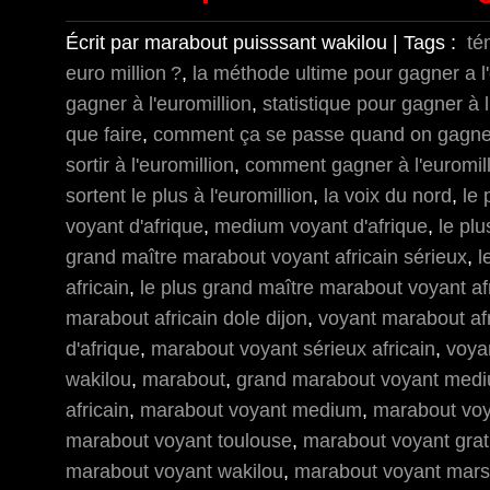
Écrit par marabout puisssant wakilou | Tags :
té
euro million ?
,
la méthode ultime pour gagner a l'
gagner à l'euromillion
,
statistique pour gagner à l
que faire
,
comment ça se passe quand on gagne a
sortir à l'euromillion
,
comment gagner à l'euromil
sortent le plus à l'euromillion
,
la voix du nord
,
le
voyant d'afrique
,
medium voyant d'afrique
,
le pl
grand maître marabout voyant africain sérieux
,
l
africain
,
le plus grand maître marabout voyant af
marabout africain dole dijon
,
voyant marabout afr
d'afrique
,
marabout voyant sérieux africain
,
voya
wakilou
,
marabout
,
grand marabout voyant mediu
africain
,
marabout voyant medium
,
marabout voya
marabout voyant toulouse
,
marabout voyant grat
marabout voyant wakilou
,
marabout voyant marse