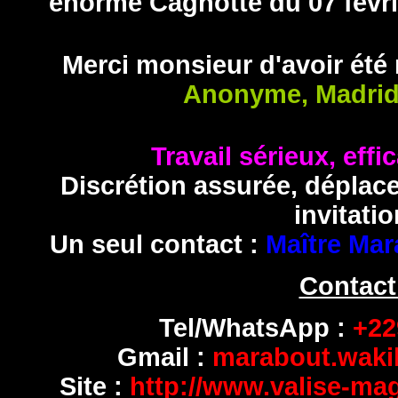
énorme Cagnotte du 07 févri
Merci monsieur d'avoir été
Anonyme, Madrid
Travail sérieux, effi
Discrétion assurée, déplac
invitatio
Un seul contact :
Maître Mar
Contact
Tel/WhatsApp :
+229
Gmail :
marabout.wak
Site :
http://www.valise-ma