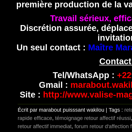
première production de la va
Travail sérieux, effi
Discrétion assurée, déplac
invitatio
Un seul contact :
Maître Mar
Contact
Tel/WhatsApp :
+229
Gmail :
marabout.wak
Site :
http://www.valise-ma
Écrit par marabout puisssant wakilou | Tags :
ret
rapide efficace
,
témoignage retour affectif réussi
retour affectif immediat
,
forum retour d'affection 