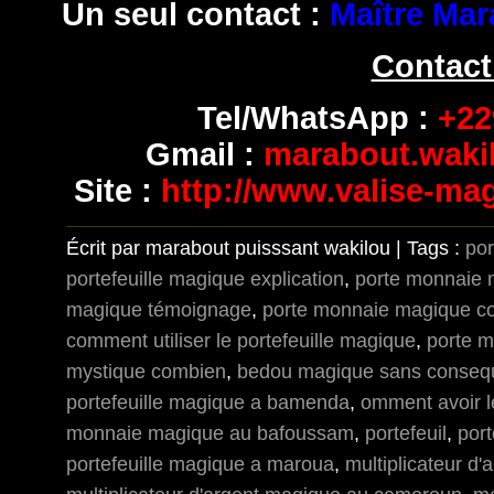
Un seul contact :
Maître Mar
Contact
Tel/WhatsApp :
+229
Gmail :
marabout.wak
Site :
http://www.valise-ma
Écrit par marabout puisssant wakilou | Tags :
po
portefeuille magique explication
,
porte monnaie 
magique témoignage
,
porte monnaie magique c
comment utiliser le portefeuille magique
,
porte 
mystique combien
,
bedou magique sans conseq
portefeuille magique a bamenda
,
omment avoir 
monnaie magique au bafoussam
,
portefeuil
,
port
portefeuille magique a maroua
,
multiplicateur d'