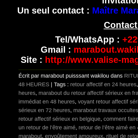
invitatio
Un seul contact :
Maître Mar
Contact
Tel/WhatsApp :
+229
Gmail :
marabout.wak
Site :
http://www.valise-ma
Écrit par marabout puisssant wakilou dans
RITU
48 HEURES
| Tags :
retour affectif en 24 heures
heures
,
marabout du retour affectif sérieux en f
immédiat en 48 heures
,
voyant retour affectif s
sérieux en 72 heures
,
marabout travaux occultes 
retour affectif sérieux en belgique
,
comment faire
un retour de l’être aimé
,
retour de l’être aimé en
marabout
,
envoûtement amoureux
,
rituel de reto