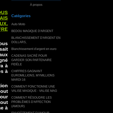
À propos
OUS
Catégories
AIS
UX.
Auto Moto
FRE
BEDOU MAGIQUE D'ARGENT
BLANCHISSEMENT D'ARGENT EN
DOLLARS,
ous
sait
Blanchissement d'argent en euro
vaux
CADENAS SACRÉ POUR
igné
GARDER SON PARTENAIRE
FIDÈLE
a à
es à
CHIFFRES GAGNANT
EUROMILLIONS, MYMILLIONS
MARDI 16
tion
COMMENT FONCTIONNE UNE
bout
VALISE MAGIQUE - VALISE MAG
mour
COMMENT RÉSOUDRE LES
tout
PROBLÈMES D'AFFECTION
(AMOUR)
me à
ENVOÛTEMENT D'AMOUR