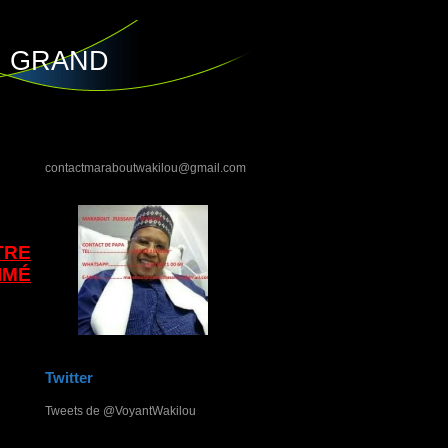
U GRAND
contactmaraboutwakilou@gmail.com
TRE
IMÉ
Twitter
Tweets de @VoyantWakilou