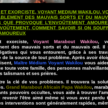
ET EXORCISTE, VOYANT MEDIUM WAKILOU, V
BLEMENT DES MAUVAIS SORTS ET DU MAUV
NS QUE PROVOQUE L’ENVOÛTEMENT AMOURE
NVOÛTEMENT, COMMENT SAVOIR SI ON SOUF
 AMOUREUX
et exorciste,
Voyant Marabout Wakilou
, v
ent des mauvais sorts et du mauvais œil. Il 
égatives qui vous entourent, grâce à ses tra
 de la source de tout problème. Après avoir élo
uisent,
Maître Médium Voyant Wakilou
vous aider
ue toute votre famille, des personnes malveillant
s talismans et ses prières.
être la clé de vos problèmes. Il trouvera la solu
és.
Grand Marabout Africain Papa Wakilou
, mara
nts pouvoirs occultes, vous aide à trouver l’a
e revenir l’être aimé même si vous avez perdu 
ses interventions sont généralement rapides, mê