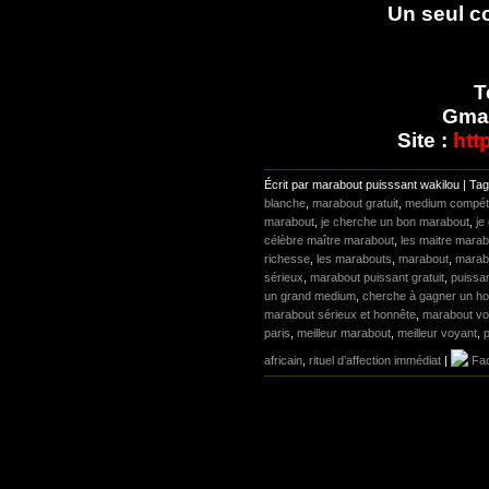
Un seul c
T
Gmai
Site :
htt
Écrit par marabout puisssant wakilou | Ta
blanche
,
marabout gratuit
,
medium compét
marabout
,
je cherche un bon marabout
,
je
célèbre maître marabout
,
les maitre mara
richesse
,
les marabouts
,
marabout
,
marab
sérieux
,
marabout puissant gratuit
,
puissa
un grand medium
,
cherche à gagner un 
marabout sérieux et honnête
,
marabout vo
paris
,
meilleur marabout
,
meilleur voyant
,
africain
,
rituel d’affection immédiat
|
Fa