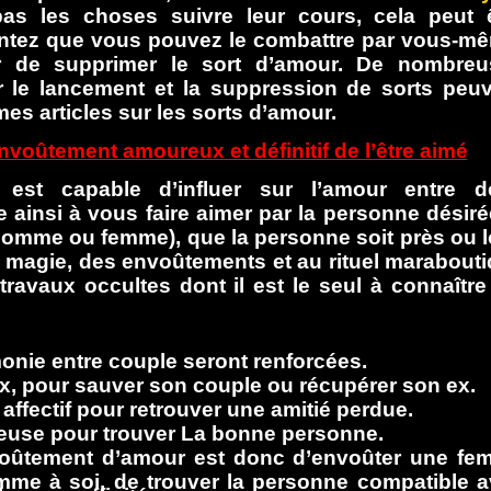
pas les choses suivre leur cours, cela peut 
ntez que vous pouvez le combattre par vous-m
 de supprimer le sort d’amour. De nombreu
ur le lancement et la suppression de sorts peu
mes articles sur les sorts d’amour.
envoûtement amoureux et définitif de l’être aimé
 est capable d’influer sur l’amour entre d
e ainsi à vous faire aimer par la personne désiré
 (homme ou femme), que la personne soit près ou l
la magie, des envoûtements et au rituel marabout
 travaux occultes dont il est le seul à connaître
rmonie entre couple seront renforcées.
x, pour sauver son couple ou récupérer son ex.
ffectif pour retrouver une amitié perdue.
reuse pour trouver La bonne personne.
voûtement d’amour est donc d’envoûter une f
omme à soi, de trouver la personne compatible 