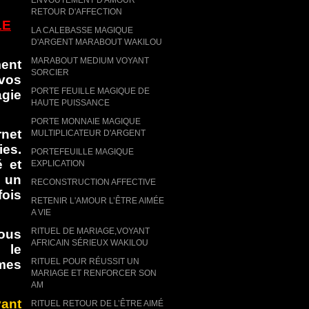
RETOUR D'AFFECTION
LE
LA CALEBASSE MAGIQUE
D'ARGENT MARABOUT WAKILOU
MARABOUT MEDIUM VOYANT
ment
SORCIER
 vos
PORTE FEUILLE MAGIQUE DE
agie
HAUTE PUISSANCE
PORTE MONNAIE MAGIQUE
rnet
MULTIPLICATEUR D'ARGENT
ies.
PORTEFEUILLE MAGIQUE
é et
EXPLICATION
e un
RECONSTRUCTION AFFECTIVE
fois
RETENIR L'AMOUR L’ÊTRE AIMÉE
A VIE
RITUEL DE MARIAGE,VOYANT
vous
AFRICAIN SÉRIEUX WAKILOU
 le
RITUEL POUR RÉUSSIT UN
ômes
MARIAGE ET RENFORCER SON
AM
yant
RITUEL RETOUR DE L’ÊTRE AIMÉ