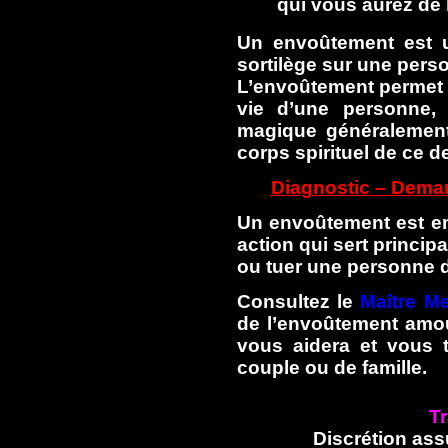
qui vous aurez de 
Un envoûtement est u
sortilège sur une pers
L’envoûtement permet 
vie d’une personne, 
magique généralement
corps spirituel de ce de
Diagnostic – Deman
Un envoûtement est em
action qui sert princip
ou tuer une personne d
Consultez le
Maître M
de l’envoûtement amou
vous aidera et vous t
couple ou de famille.
Tr
Discrétion ass