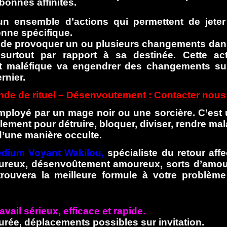
bonnes affinités.
n ensemble d’actions qui permettent de jete
onne spécifique.
de provoquer un ou plusieurs changements dan
surtout par rapport à sa destinée. Cette ac
 maléfique va engendrer des changements sur
rnier.
de de rituel – Désenvoutement : Contacter nous
ployé par un mage noir ou une sorcière. C’est
alement pour détruire, bloquer, diviser, rendre ma
’une manière occulte.
edium Voyant Wakilou,
spécialiste du retour affec
reux, désenvoûtement amoureux, sorts d’amour
rouvera la meilleure formule à votre problèm
avail sérieux, efficace et rapide.
urée, déplacements possibles sur invitation.