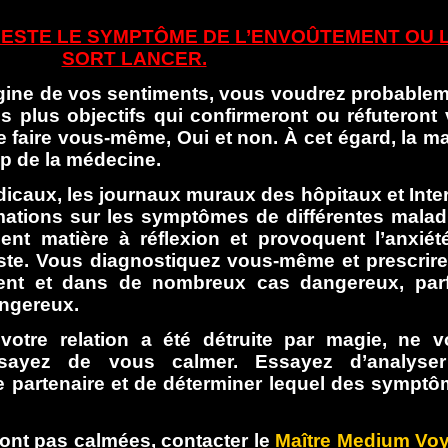
ESTE LE SYMPTÔME DE L’ENVOÛTEMENT OU 
SORT LANCER.
igine de vos sentiments, vous voudrez probable
 plus objectifs qui confirmeront ou réfuteront
 faire vous-même, Oui et non. À cet égard, la m
p de la médecine.
édicaux, les journaux muraux des hôpitaux et Inte
mations sur les symptômes de différentes malad
t matière à réflexion et provoquent l’anxiét
iste. Vous diagnostiquez vous-même et prescrir
dent et dans de nombreux cas dangereux, par
ngereux.
otre relation a été détruite par magie, ne 
ssayez de vous calmer. Essayez d’analyser
 partenaire et de déterminer lequel des sympt
sont pas calmées, contacter le
Maître Medium Vo