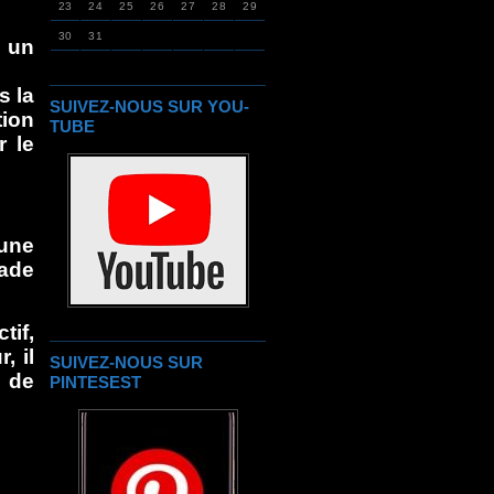
23
24
25
26
27
28
29
30
31
r un
s la
SUIVEZ-NOUS SUR YOU-
tion
TUBE
 le
 une
lade
tif,
, il
SUIVEZ-NOUS SUR
e de
PINTESEST