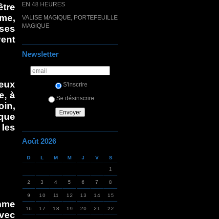
EN 48 HEURES
être
ême,
VALISE MAGIQUE, PORTEFEUILLE
MAGIQUE
ses
vent
Newsletter
eux
S'inscrire
e, à
Se désinscrire
oin,
ique
 les
Août 2026
D
L
M
M
J
V
S
1
2
3
4
5
6
7
8
9
10
11
12
13
14
15
emme
16
17
18
19
20
21
22
avec