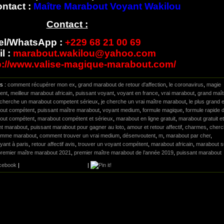
ontact :
Maître Marabout Voyant Wakilou
Contact :
el/WhatsApp :
+229 68 21 00 69
l :
marabout.wakilou@yahoo.com
p://www.valise-magique-marabout.com/
gs :
comment récupérer mon ex
,
grand marabout de retour d'affection
,
le coronavirus
,
magie
ent
,
meilleur marabout africain
,
puissant voyant
,
voyant en france
,
vrai marabout
,
grand maît
 cherche un marabout competent sérieux
,
je cherche un vrai maître marabout
,
le plus grand e
bout compétent
,
puissant maître marabout
,
voyant medium
,
formule magique
,
formule rapide 
out compétent
,
marabout compétent et sérieux
,
marabout en ligne gratuit
,
marabout gratuit et
nt marabout
,
puissant marabout pour gagner au loto
,
amour et retour affectif
,
charmes
,
cherc
homme marabout
,
comment trouver un vrai medium
,
désenvoutent
,
m
,
marabout par cher
,
yant à paris
,
retour affectif avis
,
trouver un voyant compétent
,
marabout africain
,
marabout s
premier maître marabout 2021
,
premier maître marabout de l’année 2019
,
puissant marabout
cebook
|
|