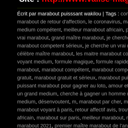
Écrit par marabout puisssant wakilou | Tags :
co
marabout de retour d'affection
,
le coronavirus
,
m
medium compétent
,
meilleur marabout africain
,
vrai marabout
,
grand maître marabout
,
je cherc
marabout competent sérieux
,
je cherche un vrai
célèbre maître marabout
,
les maitre marabout c
voyant medium
,
formule magique
,
formule rapid
marabout
,
marabout compétent
,
marabout compé
gratuit
,
marabout gratuit et sérieux
,
marabout pui
puissant marabout pour gagner au loto
,
amour et 
un grand medium
,
cherche à gagner un homme 
medium
,
désenvoutent
,
m
,
marabout par cher
,
m
marabout voyant à paris
,
retour affectif avis
,
tro
africain
,
marabout sur paris
,
meilleur marabout
,
marabout 2021
,
premier maître marabout de l’a