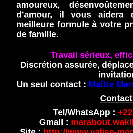
amoureux, désenvoûteme
d’amour, il vous aidera 
meilleure formule à votre 
de famille.
Travail sérieux, effi
Discrétion assurée, déplac
invitatio
Un seul contact :
Maître Mar
Contact
Tel/WhatsApp :
+229
Gmail :
marabout.wak
Site :
http://www.valise-ma