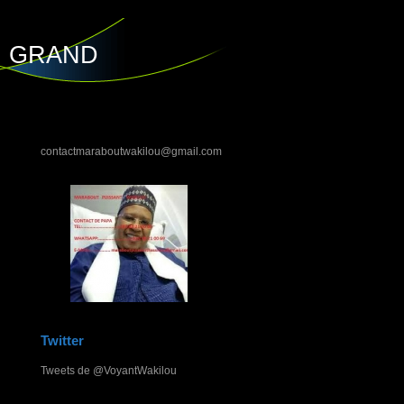
U GRAND
contactmaraboutwakilou@gmail.com
Twitter
Tweets de @VoyantWakilou