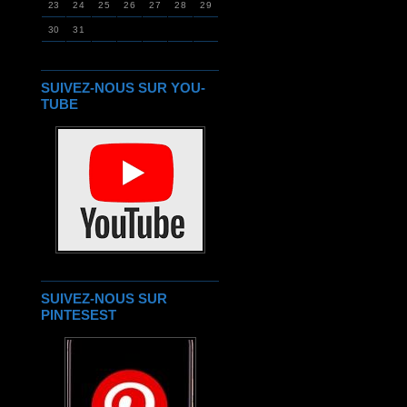
23
24
25
26
27
28
29
30
31
SUIVEZ-NOUS SUR YOU-
TUBE
SUIVEZ-NOUS SUR
PINTESEST