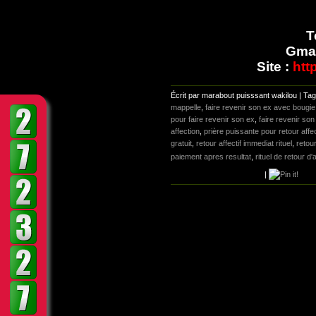
T
Gmai
Site :
htt
Écrit par marabout puisssant wakilou | Ta
mappelle
,
faire revenir son ex avec bougie
pour faire revenir son ex
,
faire revenir so
affection
,
prière puissante pour retour affec
gratuit
,
retour affectif immediat rituel
,
retour
paiement apres resultat
,
rituel de retour d'
|