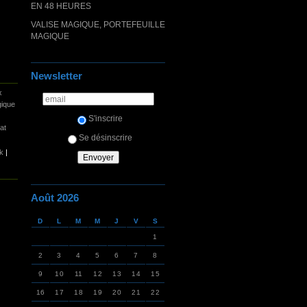
EN 48 HEURES
VALISE MAGIQUE, PORTEFEUILLE
MAGIQUE
Newsletter
x
gique
S'inscrire
at
Se désinscrire
k
|
Août 2026
D
L
M
M
J
V
S
1
2
3
4
5
6
7
8
9
10
11
12
13
14
15
16
17
18
19
20
21
22