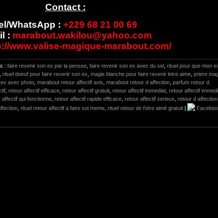
Contact :
el/WhatsApp :
+229 68 21 00 69
l :
marabout.wakilou@yahoo.com
p://www.valise-magique-marabout.com/
gs :
faire revenir son ex par la pensee
,
faire revenir son ex avec du sel
,
rituel pour que mon e
,
rituel doeuf pour faire revenir son ex
,
magie blanche pour faire revenir letre aime
,
priere ma
n ex avec photo
,
marabout retour affectif avis
,
marabout retour d affection
,
parfum retour d
tif
,
retour affectif efficace
,
retour affectif gratuit
,
retour affectif immediat
,
retour affectif immedi
 affectif qui fonctionne
,
retour affectif rapide efficace
,
retour affectif serieux
,
retour d affection
affection
,
rituel retour affectif a faire soi meme
,
rituel retour de l'etre aimé gratuit
|
Faceboo