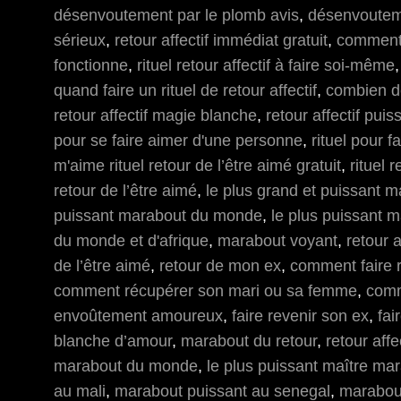
désenvoutement par le plomb avis
,
désenvoutem
sérieux
,
retour affectif immédiat gratuit
,
comment s
fonctionne
,
rituel retour affectif à faire soi-même
quand faire un rituel de retour affectif
,
combien de
retour affectif magie blanche
,
retour affectif puis
pour se faire aimer d'une personne
,
rituel pour f
m'aime rituel retour de l’être aimé gratuit
,
rituel r
retour de l’être aimé
,
le plus grand et puissant m
puissant marabout du monde
,
le plus puissant 
du monde et d'afrique
,
marabout voyant
,
retour a
de l’être aimé
,
retour de mon ex
,
comment faire 
comment récupérer son mari ou sa femme
,
comm
envoûtement amoureux
,
faire revenir son ex
,
fai
blanche d’amour
,
marabout du retour
,
retour aff
marabout du monde
,
le plus puissant maître m
au mali
,
marabout puissant au senegal
,
marabout