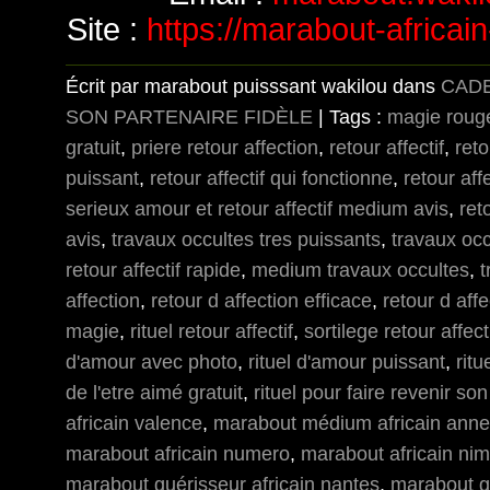
Site :
https://marabout-africai
Écrit par marabout puisssant wakilou dans
CAD
SON PARTENAIRE FIDÈLE
| Tags :
magie roug
gratuit
,
priere retour affection
,
retour affectif
,
reto
puissant
,
retour affectif qui fonctionne
,
retour aff
serieux amour et retour affectif medium avis
,
ret
avis
,
travaux occultes tres puissants
,
travaux occ
retour affectif rapide
,
medium travaux occultes
,
t
affection
,
retour d affection efficace
,
retour d aff
magie
,
rituel retour affectif
,
sortilege retour affecti
d'amour avec photo
,
rituel d'amour puissant
,
rit
de l'etre aimé gratuit
,
rituel pour faire revenir son
africain valence
,
marabout médium africain ann
marabout africain numero
,
marabout africain ni
marabout guérisseur africain nantes
,
marabout g