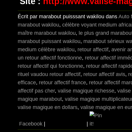
Site :
http://www.valise-ma
Écrit par marabout puisssant wakilou dans
Auto 
marabout wakilou
,
célèbre voyant medium africa
maître marabout wakilou
,
le plus grand marabout
marabout puissant wakilou
,
marabout sérieux wa
medium célèbre wakilou
,
retour affectif
,
avenir a
un retour affectif fonctionne
,
retour affectif immé
retour affectif qui fonctionne
,
retour affectif rapid
rituel vaudou retour affectif
,
retour affectif avis
,
r
efficace
,
retour affectif france
,
retour affectif mar
affectif pas cher
,
valise magique richesse
,
valis
magique marabout
,
valise magique multiplicateu
valise magique en dollars
,
valise magique en eu
Facebook
|
|