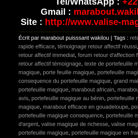
Tel/WhatsApp :
+229
Gmail :
marabout.wak
Site :
http://www.valise-ma
Écrit par marabout puisssant wakilou | Tags :
ret
rapide efficace
,
témoignage retour affectif réussi
retour affectif immediat
,
forum retour d'affection 
retour affectif témoignage
,
texte de portefeuille
magique
,
porte feuille magique
,
portefeuille mag
consequence du portefeuille magique
,
grand mai
portefeuille magique
,
marabout africain
,
marabou
avis
,
portefeuille magique au bénin
,
portefeuill
magique
,
marabout efficace en gouadeloupe
,
po
portefeuille magique consequence
,
portefeuille
d'argent
,
valise magique de richesse
,
valise mag
portefeuille magique
,
portefeuille magique en fr