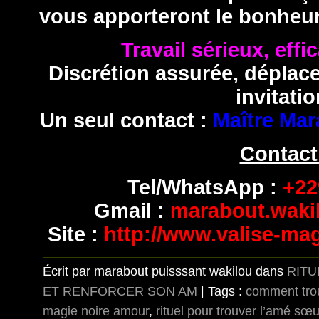
vous apporteront le bonheur
Travail sérieux, effi
Discrétion assurée, déplac
invitatio
Un seul contact :
Maître Mar
Contact
Tel/WhatsApp :
+229
Gmail :
marabout.wak
Site :
http://www.valise-ma
Écrit par marabout puisssant wakilou dans
RITU
ET RENFORCER SON AM
| Tags :
comment tro
magie noire amour
,
rituel pour trouver l’amé sœu