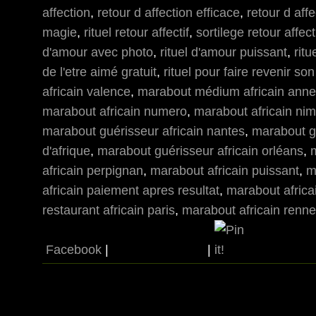
affection
,
retour d affection efficace
,
retour d aff
magie
,
rituel retour affectif
,
sortilege retour affecti
d'amour avec photo
,
rituel d'amour puissant
,
rit
de l'etre aimé gratuit
,
rituel pour faire revenir son
africain valence
,
marabout médium africain ann
marabout africain numero
,
marabout africain ni
marabout guérisseur africain nantes
,
marabout g
d'afrique
,
marabout guérisseur africain orléans
,
m
africain perpignan
,
marabout africain puissant
,
m
africain paiement apres resultat
,
marabout africa
restaurant africain paris
,
marabout africain renn
Facebook
|
|