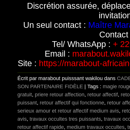
Discrétion assurée, déplac
invitatio
Un seul contact :
Maître Mar
Contact 
Tel/ WhatsApp :
+ 22
Email :
marabout.waki
Site :
https://marabout-africai
Écrit par marabout puisssant wakilou dans
CAD
SON PARTENAIRE FIDÈLE
| Tags :
magie roug
gratuit
,
priere retour affection
,
retour affectif
,
reto
puissant
,
retour affectif qui fonctionne
,
retour aff
serieux amour et retour affectif medium avis
,
ret
avis
,
travaux occultes tres puissants
,
travaux occ
retour affectif rapide
,
medium travaux occultes
,
t