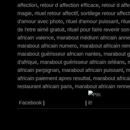
affection
,
retour d affection efficace
,
retour d aff
magie
,
rituel retour affectif
,
sortilege retour affecti
d'amour avec photo
,
rituel d'amour puissant
,
rit
de l'etre aimé gratuit
,
rituel pour faire revenir son
africain valence
,
marabout médium africain ann
marabout africain numero
,
marabout africain ni
marabout guérisseur africain nantes
,
marabout g
d'afrique
,
marabout guérisseur africain orléans
,
m
africain perpignan
,
marabout africain puissant
,
m
africain paiement apres resultat
,
marabout africa
restaurant africain paris
,
marabout africain renn
Facebook
|
|