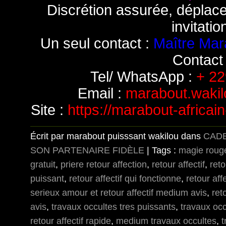
Discrétion assurée, déplac
invitatio
Un seul contact :
Maître Mar
Contact 
Tel/ WhatsApp :
+ 22
Email :
marabout.waki
Site :
https://marabout-africai
Écrit par marabout puisssant wakilou dans
CAD
SON PARTENAIRE FIDÈLE
| Tags :
magie roug
gratuit
,
priere retour affection
,
retour affectif
,
reto
puissant
,
retour affectif qui fonctionne
,
retour aff
serieux amour et retour affectif medium avis
,
ret
avis
,
travaux occultes tres puissants
,
travaux occ
retour affectif rapide
,
medium travaux occultes
,
t