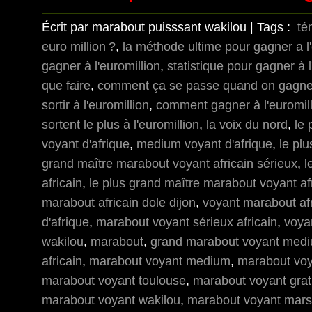
Écrit par marabout puisssant wakilou | Tags :
té
euro million ?
,
la méthode ultime pour gagner a l'
gagner à l'euromillion
,
statistique pour gagner à l
que faire
,
comment ça se passe quand on gagne a
sortir à l'euromillion
,
comment gagner à l'euromil
sortent le plus à l'euromillion
,
la voix du nord
,
le
voyant d'afrique
,
medium voyant d'afrique
,
le pl
grand maître marabout voyant africain sérieux
,
l
africain
,
le plus grand maître marabout voyant af
marabout africain dole dijon
,
voyant marabout afr
d'afrique
,
marabout voyant sérieux africain
,
voya
wakilou
,
marabout
,
grand marabout voyant mediu
africain
,
marabout voyant medium
,
marabout voya
marabout voyant toulouse
,
marabout voyant grat
marabout voyant wakilou
,
marabout voyant marse