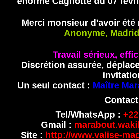
énorme Cagnotte du 07 févri
Merci monsieur d'avoir été
Anonyme, Madrid
Travail sérieux, effi
Discrétion assurée, déplac
invitatio
Un seul contact :
Maître Mar
Contact
Tel/WhatsApp :
+229
Gmail :
marabout.wak
Site :
http://www.valise-ma