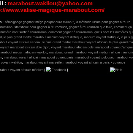
l :
marabout.wakilou@yahoo.com
p://www.valise-magique-marabout.com/
gs :
témoignage gagnant méga jackpot euro million ?
,
la méthode ultime pour gagner a l'euro
romillion
,
statistique pour gagner à l'euromillion
,
gagner à l'euromillion que faire
,
comment ça 
 numéro vont sortir à l'euromillion
,
comment gagner à l'euromillion
,
quels sont les numéros qui
rd
,
le plus grand maitre marabout medium voyant d'afrique
,
medium voyant d'afrique
,
le plus 
about voyant africain sérieux
,
le plus grand maître marabout voyant africain
,
le plus grand ma
voyant marabout africain dole dijon
,
voyant marabout africain dole
,
marabout voyant d'afrique
marabout médium africain wakilou
,
marabout
,
grand marabout voyant medium africain
,
annon
um
,
marabout voyant africain
,
marabout voyant paris
,
marabout voyant toulouse
,
marabout vo
 voyant wakilou
,
marabout voyant marseille
,
marabout voyant africain à paris - voyance
rabout voyant africain médium
|
Facebook
|
|