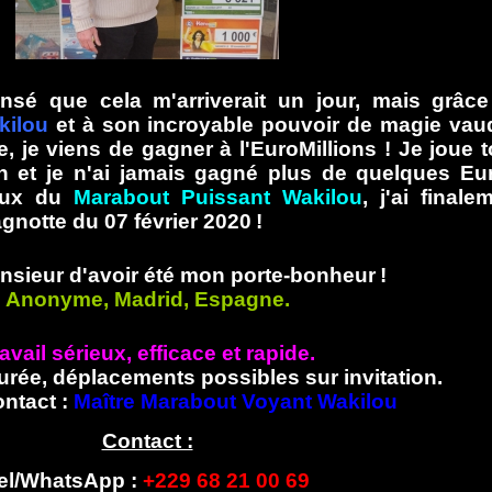
nsé que cela m'arriverait un jour, mais grâc
kilou
et à son incroyable pouvoir de magie va
e, je viens de gagner à l'EuroMillions ! Je joue 
n et je n'ai jamais gagné plus de quelques Eu
vaux du
Marabout Puissant Wakilou
, j'ai finale
notte du 07 février 2020 !
nsieur d'avoir été mon porte-bonheur !
Anonyme, Madrid, Espagne.
avail sérieux, efficace et rapide.
urée, déplacements possibles sur invitation.
ontact :
Maître Marabout Voyant Wakilou
Contact :
el/WhatsApp :
+229 68 21 00 69