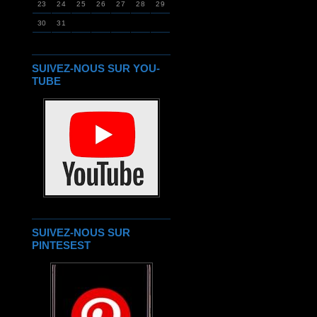
23
24
25
26
27
28
29
30
31
SUIVEZ-NOUS SUR YOU-
TUBE
SUIVEZ-NOUS SUR
PINTESEST